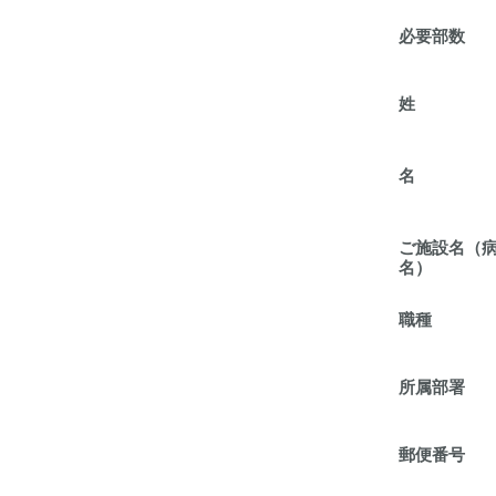
必要部数
姓
名
ご施設名（
名）
職種
所属部署
郵便番号