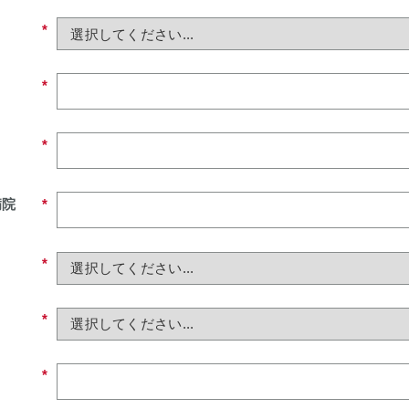
*
*
*
病院
*
*
*
*