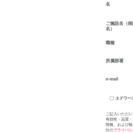
名
ご施設名（病
名）
職種
所属部署
e-mail
エドワー
ご記入いただい
有効性・品質・
情報、および販
社の
プライバシ